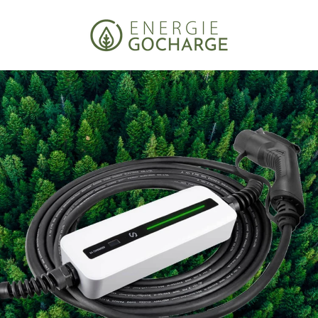
Passer
au
contenu
Emplacement
CA ($)
US ($)
Langue
FR
EN
ES