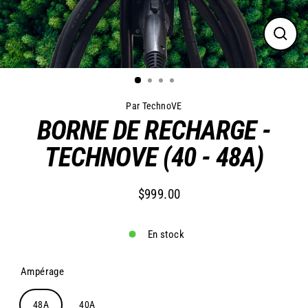
Ferme
(Esc)
Par TechnoVE
BORNE DE RECHARGE -
TECHNOVE (40 - 48A)
$999.00
Prix
Prix
régulier
réduit
En stock
Ampérage
48A
40A