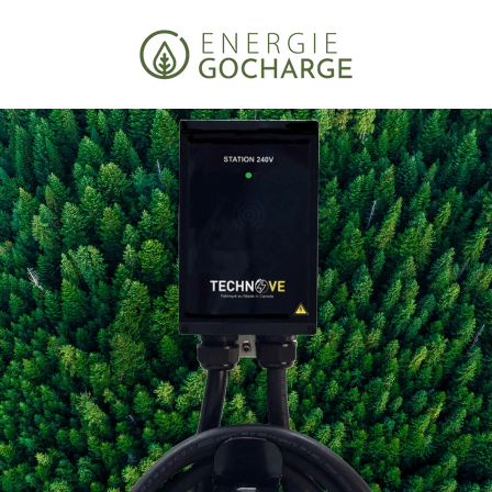
Passer
au
contenu
Emplacement
CA ($)
US ($)
Langue
FR
EN
ES