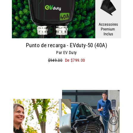
Punto de recarga - EVduty-50 (40A)
Par EV Duty
Precio
$949.00
Precio
De $799.00
habitual
de
oferta