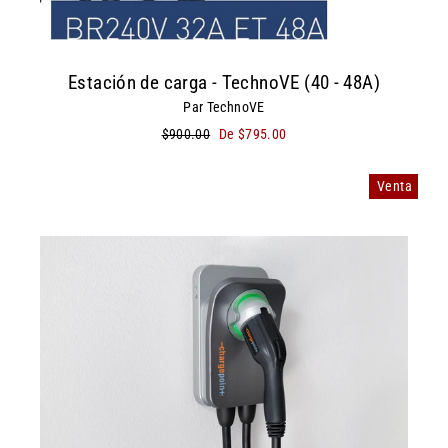
Estación de carga - TechnoVE (40 - 48A)
Par TechnoVE
Precio
$900.00
Precio
De $795.00
habitual
de
oferta
Venta