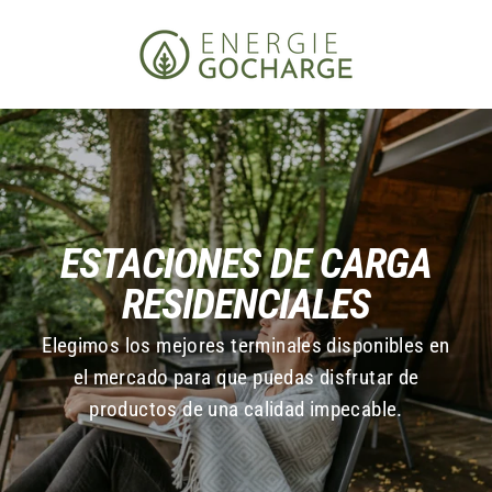
Ir
directamente
al
contenido
Localización
CA ($)
US ($)
Idioma
ESTACIONES DE CARGA
RESIDENCIALES
ES
EN
Elegimos los mejores terminales disponibles en
FR
el mercado para que puedas disfrutar de
productos de una calidad impecable.