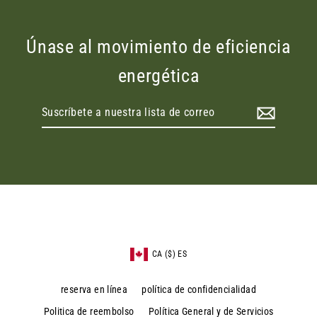
Únase al movimiento de eficiencia
energética
Suscríbete
a
nuestra
lista
de
correo
CA ($) ES
reserva en línea
política de confidencialidad
Politica de reembolso
Política General y de Servicios