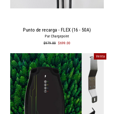
Punto de recarga - FLEX (16 - 50A)
Par Chargepoint
Precio
$979.00
Precio
$699.00
habitual
de
oferta
Venta