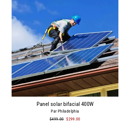
Panel solar bifacial 400W
Par Philadelphia
Precio
$499.00
Precio
$299.00
habitual
de