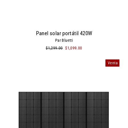
Panel solar portátil 420W
Par Bluetti
Precio
$1,299.00
Precio
$1,099.00
habitual
de
oferta
Venta