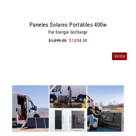
Paneles Solares Portátiles 400w
Par Energie GoCharge
Precio
$1,399.00
Precio
$1,034.00
habitual
de
oferta
Venta