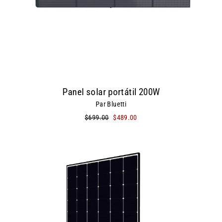
Panel solar portátil 200W
Par Bluetti
Precio
$699.00
Precio
$489.00
habitual
de
oferta