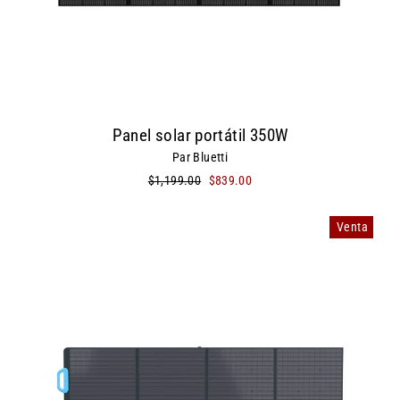
Panel solar portátil 350W
Par Bluetti
Precio
$1,199.00
Precio
$839.00
habitual
de
oferta
Venta