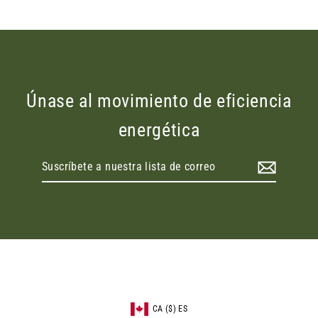
oferta
Únase al movimiento de eficiencia
energética
Suscríbete
a
nuestra
lista
de
correo
CA ($) ES