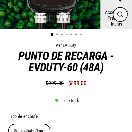
Cerra
(esc)
Par EV Duty
PUNTO DE RECARGA -
EVDUTY-60 (48A)
$999.00
$899.00
Precio
Precio
habitual
de
En stock
oferta
Tipo de enchufe
Sin enchufe (Fijo)